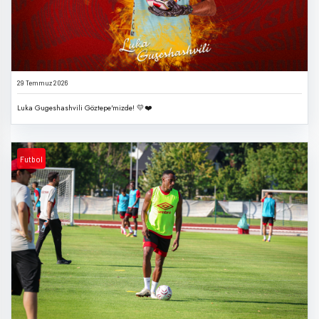
29 Temmuz 2026
Luka Gugeshashvili Göztepe'mizde! 💛❤️
Futbol