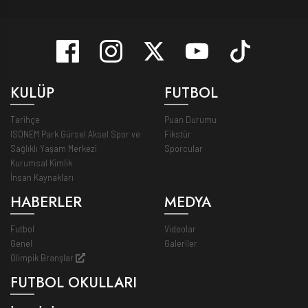
KULÜP
FUTBOL
Tarihçe
Puan Durumu
ISONEM Park Gürsel Aksel Spor ve
Fikstür
Sağlıklı Yaşam Merkezi
Sporcular
Kurumsal Kimlik
İnsan Kaynakları
HABERLER
MEDYA
Futbol
Videolar
Genel
Galeriler
Olimpik Branşlar
FUTBOL OKULLARI